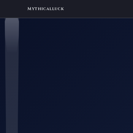
Mythicalluck