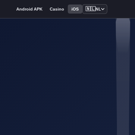
🇳🇱
Android APK
Casino
iOS
NL