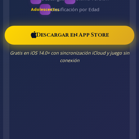
Clasificación por Edad
Adolescentes
Descargar en App Store
Gratis en iOS 14.0+ con sincronización iCloud y juego sin
conexión