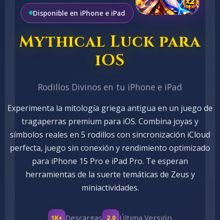
Disponible en iPhone e iPad
Mythical Luck para
iOS
Rodillos Divinos en tu iPhone e iPad
Experimenta la mitología griega antigua en un juego de
tragaperras premium para iOS. Combina joyas y
símbolos reales en 5 rodillos con sincronización iCloud
perfecta, juego sin conexión y rendimiento optimizado
para iPhone 15 Pro e iPad Pro. Te esperan
herramientas de la suerte temáticas de Zeus y
miniactividades.
Descargas
Última Versión
1K+
2.0